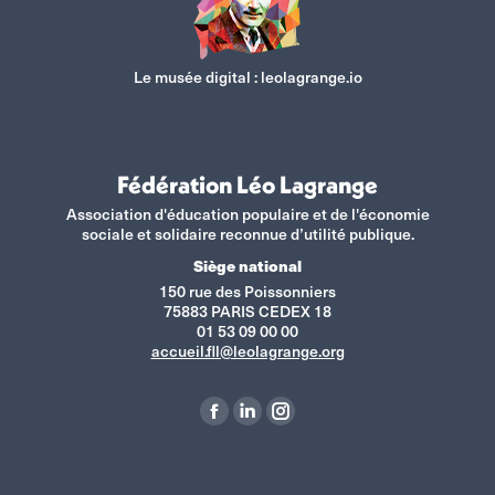
Le musée digital :
leolagrange.io
Fédération Léo Lagrange
Association d'éducation populaire et de l'économie
sociale et solidaire reconnue d’utilité publique.
Siège national
150 rue des Poissonniers
75883 PARIS CEDEX 18
01 53 09 00 00
accueil.fll@leolagrange.org
Retrouvez-nous sur :
La
La
La
page
page
page
Facebook
LinkedIn
Instagram