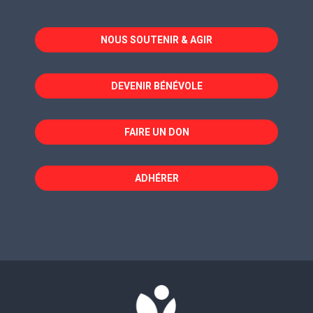
s'ouvre
s'ouvre
s'ouvre
dans
dans
dans
NOUS SOUTENIR & AGIR
une
une
une
nouvelle
nouvelle
nouvelle
fenêtre
fenêtre
fenêtre
DEVENIR BÉNÉVOLE
FAIRE UN DON
ADHÉRER