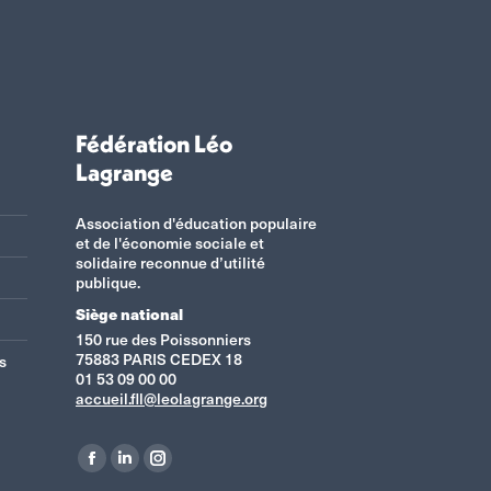
Fédération Léo
Lagrange
Association d'éducation populaire
et de l'économie sociale et
solidaire reconnue d’utilité
publique.
Siège national
150 rue des Poissonniers
75883 PARIS CEDEX 18
s
01 53 09 00 00
accueil.fll@leolagrange.org
Retrouvez-nous sur :
La
La
La