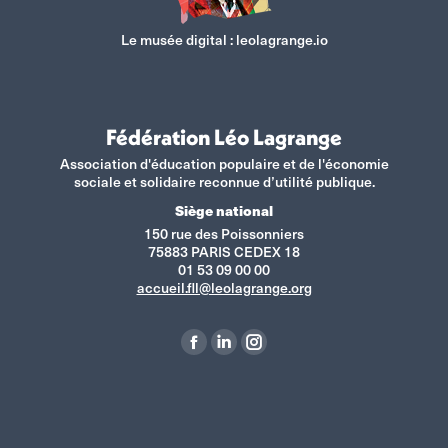
Le musée digital :
leolagrange.io
Fédération Léo Lagrange
Association d'éducation populaire et de l'économie
sociale et solidaire reconnue d’utilité publique.
Siège national
150 rue des Poissonniers
75883 PARIS CEDEX 18
01 53 09 00 00
accueil.fll@leolagrange.org
Retrouvez-nous sur :
La
La
La
page
page
page
Facebook
LinkedIn
Instagram
s'ouvre
s'ouvre
s'ouvre