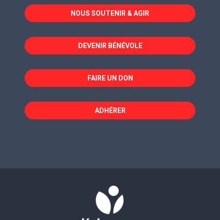
dans
dans
dans
NOUS SOUTENIR & AGIR
une
une
une
nouvelle
nouvelle
nouvelle
fenêtre
fenêtre
fenêtre
DEVENIR BÉNÉVOLE
FAIRE UN DON
ADHÉRER