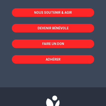
s'ouvre
s'ouvre
s'ouvre
dans
dans
dans
NOUS SOUTENIR & AGIR
une
une
une
nouvelle
nouvelle
nouvelle
fenêtre
fenêtre
fenêtre
DEVENIR BÉNÉVOLE
FAIRE UN DON
ADHÉRER