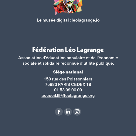
Le musée digital :
leolagrange.io
Fédération Léo Lagrange
Association d'éducation populaire et de l'économie
sociale et solidaire reconnue d’utilité publique.
Siège national
150 rue des Poissonniers
75883 PARIS CEDEX 18
01 53 09 00 00
accueil.fll@leolagrange.org
Retrouvez-nous sur :
La
La
La
page
page
page
Facebook
LinkedIn
Instagram