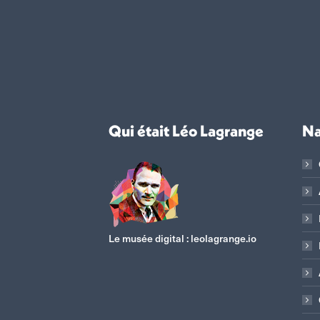
Qui était Léo Lagrange
Na
Le musée digital :
leolagrange.io