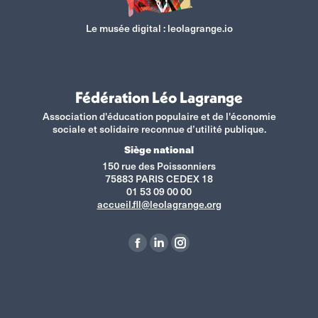
Le musée digital :
leolagrange.io
Fédération Léo Lagrange
Association d'éducation populaire et de l'économie
sociale et solidaire reconnue d’utilité publique.
Siège national
150 rue des Poissonniers
75883 PARIS CEDEX 18
01 53 09 00 00
accueil.fll@leolagrange.org
Retrouvez-nous sur :
La
La
La
page
page
page
Facebook
LinkedIn
Instagram
s'ouvre
s'ouvre
s'ouvre