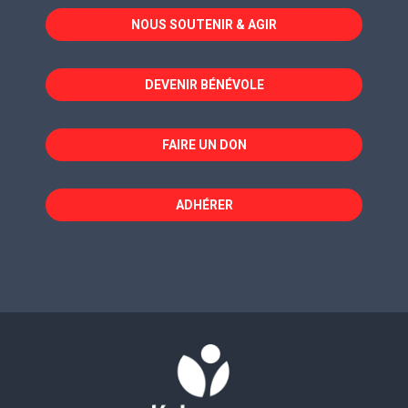
dans
dans
dans
NOUS SOUTENIR & AGIR
une
une
une
nouvelle
nouvelle
nouvelle
fenêtre
fenêtre
fenêtre
DEVENIR BÉNÉVOLE
FAIRE UN DON
ADHÉRER