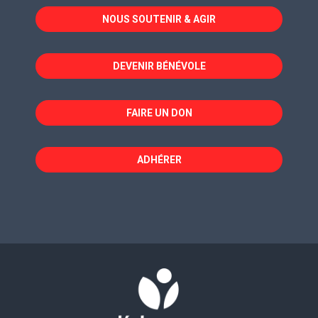
dans
dans
dans
NOUS SOUTENIR & AGIR
une
une
une
nouvelle
nouvelle
nouvelle
fenêtre
fenêtre
fenêtre
DEVENIR BÉNÉVOLE
FAIRE UN DON
ADHÉRER