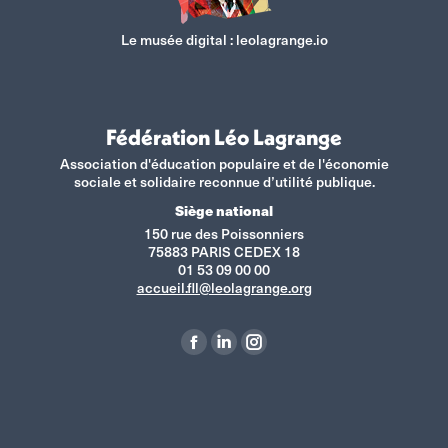
Le musée digital :
leolagrange.io
Fédération Léo Lagrange
Association d'éducation populaire et de l'économie
sociale et solidaire reconnue d’utilité publique.
Siège national
150 rue des Poissonniers
75883 PARIS CEDEX 18
01 53 09 00 00
accueil.fll@leolagrange.org
Retrouvez-nous sur :
La
La
La
page
page
page
Facebook
LinkedIn
Instagram
s'ouvre
s'ouvre
s'ouvre