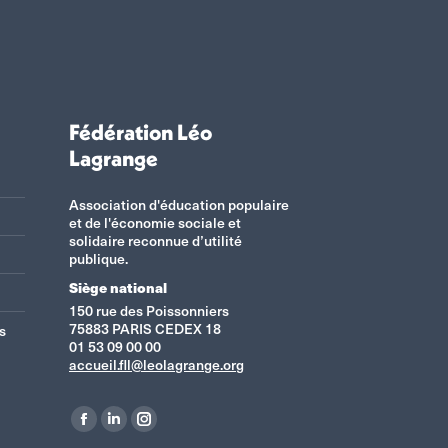
Fédération Léo
Lagrange
Association d'éducation populaire
et de l'économie sociale et
solidaire reconnue d’utilité
publique.
Siège national
150 rue des Poissonniers
75883 PARIS CEDEX 18
s
01 53 09 00 00
accueil.fll@leolagrange.org
Retrouvez-nous sur :
La
La
La