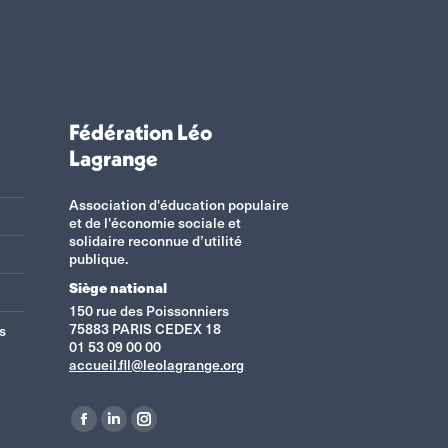
Fédération Léo
Lagrange
Association d'éducation populaire
et de l'économie sociale et
solidaire reconnue d’utilité
publique.
Siège national
150 rue des Poissonniers
75883 PARIS CEDEX 18
s
01 53 09 00 00
accueil.fll@leolagrange.org
Retrouvez-nous sur :
La
La
La