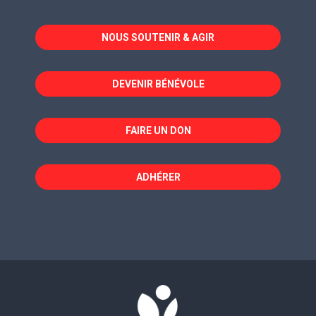
s'ouvre
s'ouvre
s'ouvre
dans
dans
dans
NOUS SOUTENIR & AGIR
une
une
une
nouvelle
nouvelle
nouvelle
fenêtre
fenêtre
fenêtre
DEVENIR BÉNÉVOLE
FAIRE UN DON
ADHÉRER