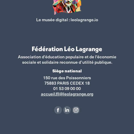
Le musée digital :
leolagrange.io
Fédération Léo Lagrange
Association d'éducation populaire et de l'économie
sociale et solidaire reconnue d’utilité publique.
Siège national
150 rue des Poissonniers
75883 PARIS CEDEX 18
01 53 09 00 00
accueil.fll@leolagrange.org
Retrouvez-nous sur :
La
La
La
page
page
page
Facebook
LinkedIn
Instagram