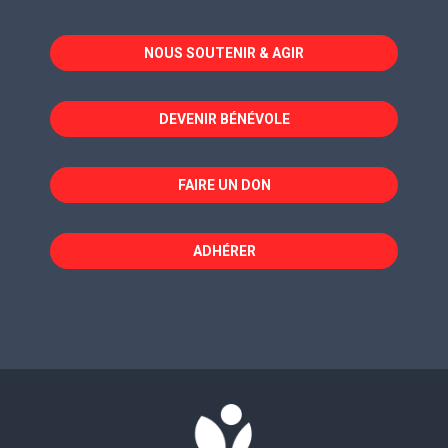
s'ouvre
s'ouvre
s'ouvre
dans
dans
dans
NOUS SOUTENIR & AGIR
une
une
une
nouvelle
nouvelle
nouvelle
fenêtre
fenêtre
fenêtre
DEVENIR BÉNÉVOLE
FAIRE UN DON
ADHÉRER