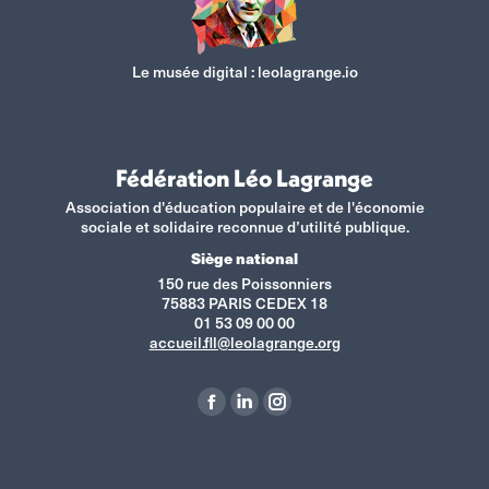
Le musée digital :
leolagrange.io
Fédération Léo Lagrange
Association d'éducation populaire et de l'économie
sociale et solidaire reconnue d’utilité publique.
Siège national
150 rue des Poissonniers
75883 PARIS CEDEX 18
01 53 09 00 00
accueil.fll@leolagrange.org
Retrouvez-nous sur :
La
La
La
page
page
page
Facebook
LinkedIn
Instagram