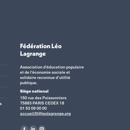
Fédération Léo
Lagrange
Association d'éducation populaire
et de l'économie sociale et
solidaire reconnue d’utilité
publique.
Siège national
150 rue des Poissonniers
75883 PARIS CEDEX 18
s
01 53 09 00 00
accueil.fll@leolagrange.org
Retrouvez-nous sur :