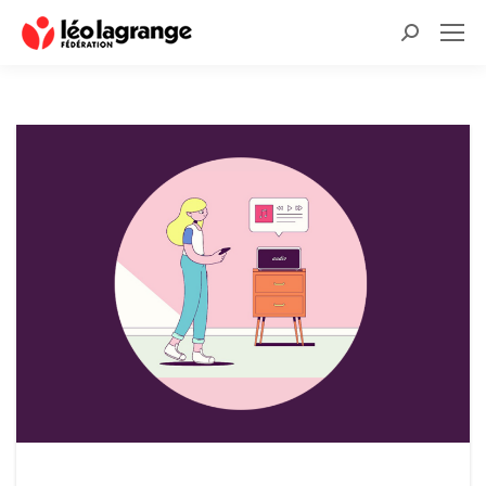
Recherche
: