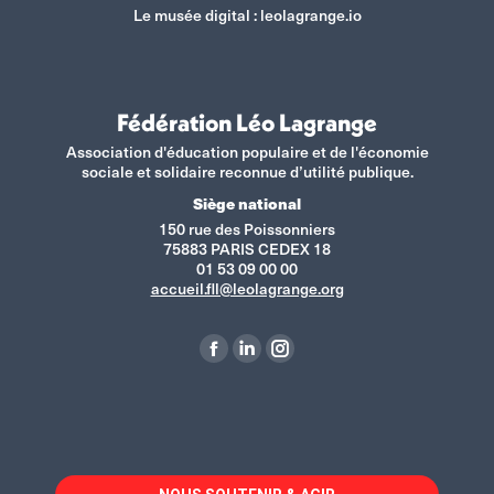
Le musée digital :
leolagrange.io
Fédération Léo Lagrange
Association d'éducation populaire et de l'économie
sociale et solidaire reconnue d’utilité publique.
Siège national
150 rue des Poissonniers
75883 PARIS CEDEX 18
01 53 09 00 00
accueil.fll@leolagrange.org
Retrouvez-nous sur :
La
La
La
page
page
page
Facebook
LinkedIn
Instagram
s'ouvre
s'ouvre
s'ouvre
dans
dans
dans