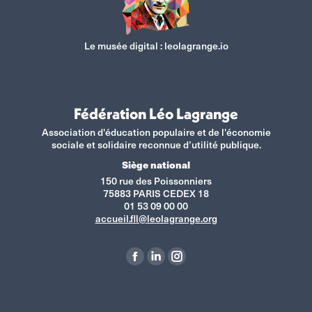
Le musée digital :
leolagrange.io
Fédération Léo Lagrange
Association d'éducation populaire et de l'économie
sociale et solidaire reconnue d’utilité publique.
Siège national
150 rue des Poissonniers
75883 PARIS CEDEX 18
01 53 09 00 00
accueil.fll@leolagrange.org
Retrouvez-nous sur :
La
La
La
page
page
page
Facebook
LinkedIn
Instagram