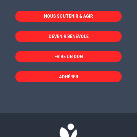
s'ouvre
s'ouvre
s'ouvre
dans
dans
dans
NOUS SOUTENIR & AGIR
une
une
une
nouvelle
nouvelle
nouvelle
fenêtre
fenêtre
fenêtre
DEVENIR BÉNÉVOLE
FAIRE UN DON
ADHÉRER