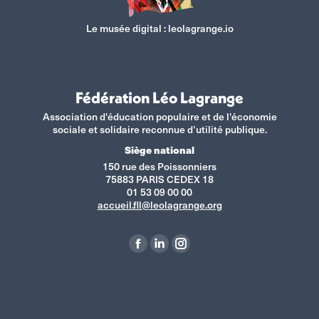
Le musée digital :
leolagrange.io
Fédération Léo Lagrange
Association d'éducation populaire et de l'économie
sociale et solidaire reconnue d’utilité publique.
Siège national
150 rue des Poissonniers
75883 PARIS CEDEX 18
01 53 09 00 00
accueil.fll@leolagrange.org
Retrouvez-nous sur :
La
La
La
page
page
page
Facebook
LinkedIn
Instagram
s'ouvre
s'ouvre
s'ouvre