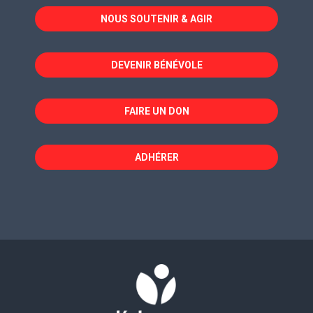
dans
dans
dans
NOUS SOUTENIR & AGIR
une
une
une
nouvelle
nouvelle
nouvelle
fenêtre
fenêtre
fenêtre
DEVENIR BÉNÉVOLE
FAIRE UN DON
ADHÉRER