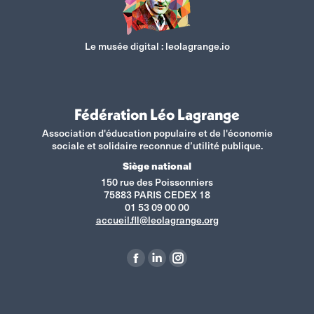
Le musée digital :
leolagrange.io
Fédération Léo Lagrange
Association d'éducation populaire et de l'économie
sociale et solidaire reconnue d’utilité publique.
Siège national
150 rue des Poissonniers
75883 PARIS CEDEX 18
01 53 09 00 00
accueil.fll@leolagrange.org
Retrouvez-nous sur :
La
La
La
page
page
page
Facebook
LinkedIn
Instagram