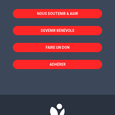
s'ouvre
s'ouvre
s'ouvre
dans
dans
dans
NOUS SOUTENIR & AGIR
une
une
une
nouvelle
nouvelle
nouvelle
fenêtre
fenêtre
fenêtre
DEVENIR BÉNÉVOLE
FAIRE UN DON
ADHÉRER