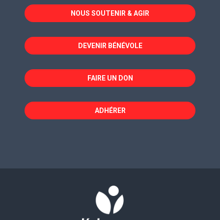
dans
dans
dans
NOUS SOUTENIR & AGIR
une
une
une
nouvelle
nouvelle
nouvelle
fenêtre
fenêtre
fenêtre
DEVENIR BÉNÉVOLE
FAIRE UN DON
ADHÉRER