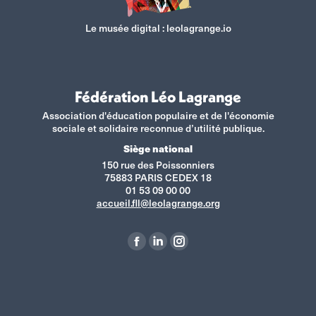
Le musée digital :
leolagrange.io
Fédération Léo Lagrange
Association d'éducation populaire et de l'économie
sociale et solidaire reconnue d’utilité publique.
Siège national
150 rue des Poissonniers
75883 PARIS CEDEX 18
01 53 09 00 00
accueil.fll@leolagrange.org
Retrouvez-nous sur :
La
La
La
page
page
page
Facebook
LinkedIn
Instagram
s'ouvre
s'ouvre
s'ouvre