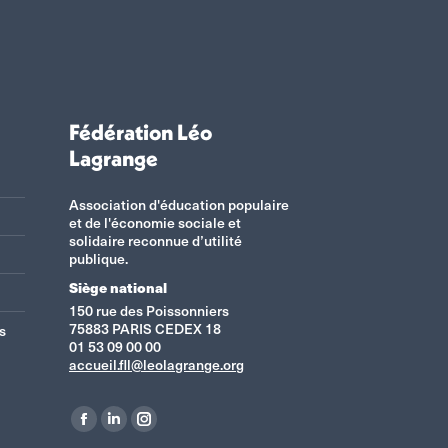
Fédération Léo
Lagrange
Association d'éducation populaire
et de l'économie sociale et
solidaire reconnue d’utilité
publique.
Siège national
150 rue des Poissonniers
75883 PARIS CEDEX 18
s
01 53 09 00 00
accueil.fll@leolagrange.org
Retrouvez-nous sur :
La
La
La