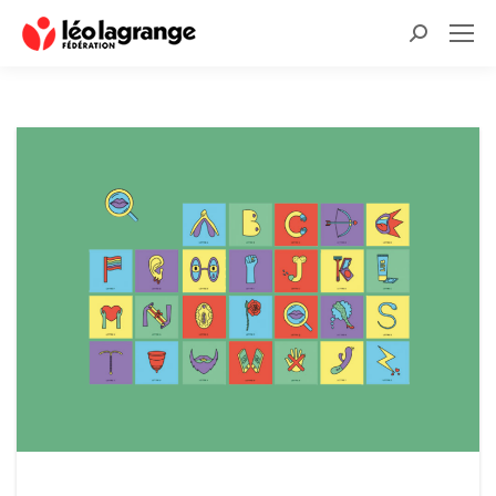
Recherche
: