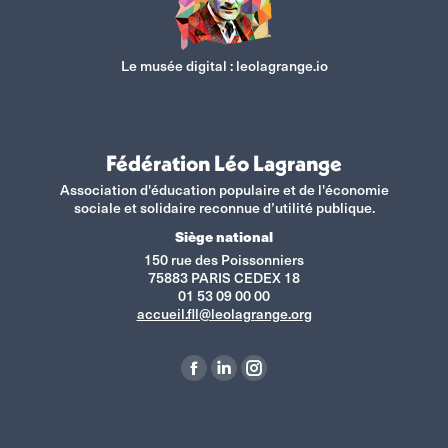
Le musée digital :
leolagrange.io
Fédération Léo Lagrange
Association d'éducation populaire et de l'économie
sociale et solidaire reconnue d’utilité publique.
Siège national
150 rue des Poissonniers
75883 PARIS CEDEX 18
01 53 09 00 00
accueil.fll@leolagrange.org
Retrouvez-nous sur :
La
La
La
page
page
page
Facebook
LinkedIn
Instagram