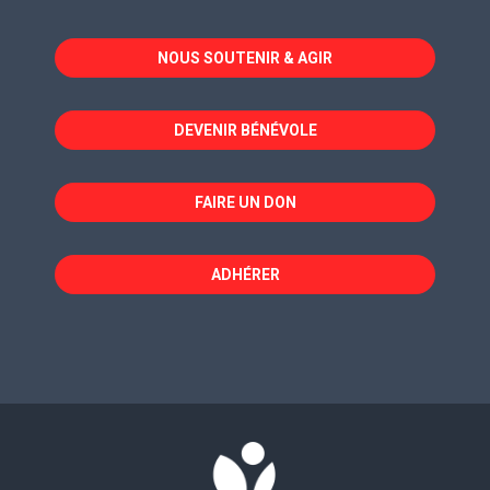
s'ouvre
s'ouvre
s'ouvre
dans
dans
dans
NOUS SOUTENIR & AGIR
une
une
une
nouvelle
nouvelle
nouvelle
fenêtre
fenêtre
fenêtre
DEVENIR BÉNÉVOLE
FAIRE UN DON
ADHÉRER