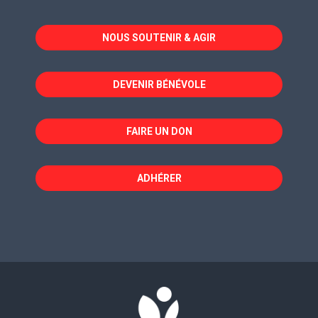
s'ouvre
s'ouvre
s'ouvre
dans
dans
dans
NOUS SOUTENIR & AGIR
une
une
une
nouvelle
nouvelle
nouvelle
fenêtre
fenêtre
fenêtre
DEVENIR BÉNÉVOLE
FAIRE UN DON
ADHÉRER