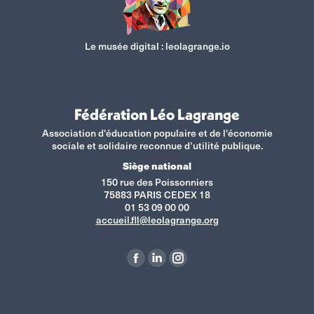
Le musée digital :
leolagrange.io
Fédération Léo Lagrange
Association d'éducation populaire et de l'économie
sociale et solidaire reconnue d’utilité publique.
Siège national
150 rue des Poissonniers
75883 PARIS CEDEX 18
01 53 09 00 00
accueil.fll@leolagrange.org
Retrouvez-nous sur :
La
La
La
page
page
page
Facebook
LinkedIn
Instagram