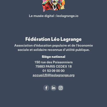
Le musée digital :
leolagrange.io
Fédération Léo Lagrange
Association d'éducation populaire et de l'économie
sociale et solidaire reconnue d’utilité publique.
Siège national
150 rue des Poissonniers
75883 PARIS CEDEX 18
01 53 09 00 00
accueil.fll@leolagrange.org
Retrouvez-nous sur :
La
La
La
page
page
page
Facebook
LinkedIn
Instagram