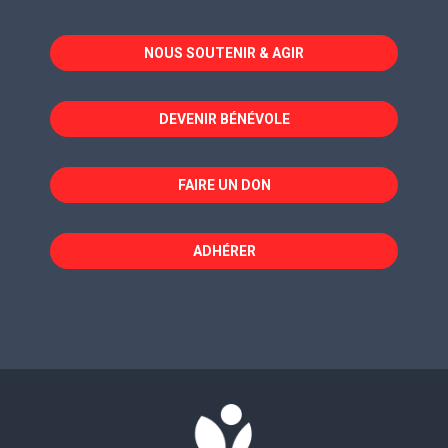
s'ouvre
s'ouvre
s'ouvre
dans
dans
dans
NOUS SOUTENIR & AGIR
une
une
une
nouvelle
nouvelle
nouvelle
fenêtre
fenêtre
fenêtre
DEVENIR BÉNÉVOLE
FAIRE UN DON
ADHÉRER