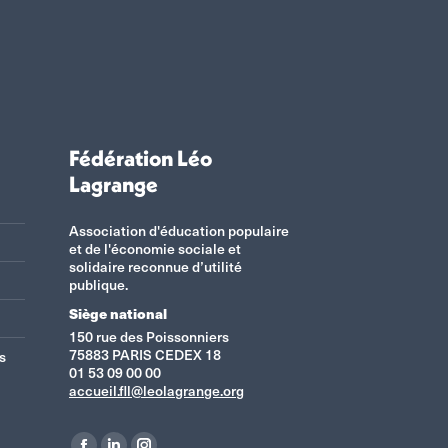
Fédération Léo
Lagrange
Association d'éducation populaire
et de l'économie sociale et
solidaire reconnue d’utilité
publique.
Siège national
150 rue des Poissonniers
75883 PARIS CEDEX 18
s
01 53 09 00 00
accueil.fll@leolagrange.org
Retrouvez-nous sur :