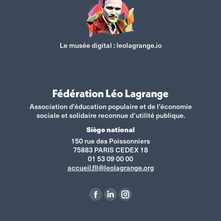
Le musée digital :
leolagrange.io
Fédération Léo Lagrange
Association d'éducation populaire et de l'économie
sociale et solidaire reconnue d’utilité publique.
Siège national
150 rue des Poissonniers
75883 PARIS CEDEX 18
01 53 09 00 00
accueil.fll@leolagrange.org
Retrouvez-nous sur :
La
La
La
page
page
page