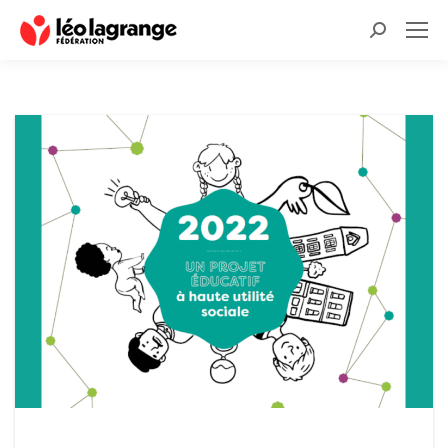
Recherche
: