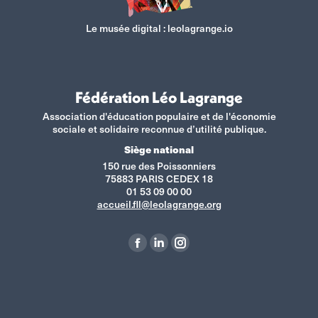
Le musée digital :
leolagrange.io
Fédération Léo Lagrange
Association d'éducation populaire et de l'économie
sociale et solidaire reconnue d’utilité publique.
Siège national
150 rue des Poissonniers
75883 PARIS CEDEX 18
01 53 09 00 00
accueil.fll@leolagrange.org
Retrouvez-nous sur :
La
La
La
page
page
page
Facebook
LinkedIn
Instagram
s'ouvre
s'ouvre
s'ouvre