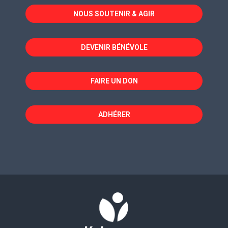
dans
dans
dans
NOUS SOUTENIR & AGIR
une
une
une
nouvelle
nouvelle
nouvelle
fenêtre
fenêtre
fenêtre
DEVENIR BÉNÉVOLE
FAIRE UN DON
ADHÉRER