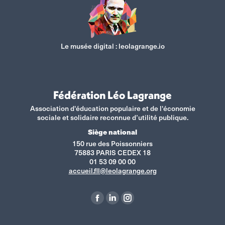
Le musée digital :
leolagrange.io
Fédération Léo Lagrange
Association d'éducation populaire et de l'économie
sociale et solidaire reconnue d’utilité publique.
Siège national
150 rue des Poissonniers
75883 PARIS CEDEX 18
01 53 09 00 00
accueil.fll@leolagrange.org
Retrouvez-nous sur :
La
La
La
page
page
page