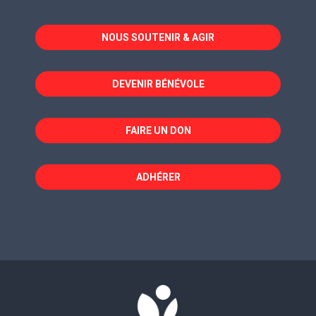
s'ouvre
s'ouvre
s'ouvre
dans
dans
dans
NOUS SOUTENIR & AGIR
une
une
une
nouvelle
nouvelle
nouvelle
fenêtre
fenêtre
fenêtre
DEVENIR BÉNÉVOLE
FAIRE UN DON
ADHÉRER