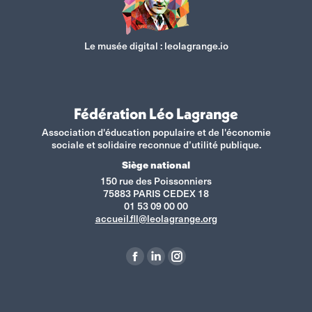
Le musée digital :
leolagrange.io
Fédération Léo Lagrange
Association d'éducation populaire et de l'économie
sociale et solidaire reconnue d’utilité publique.
Siège national
150 rue des Poissonniers
75883 PARIS CEDEX 18
01 53 09 00 00
accueil.fll@leolagrange.org
Retrouvez-nous sur :
La
La
La
page
page
page
Facebook
LinkedIn
Instagram