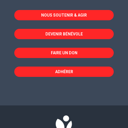
s'ouvre
s'ouvre
s'ouvre
dans
dans
dans
NOUS SOUTENIR & AGIR
une
une
une
nouvelle
nouvelle
nouvelle
fenêtre
fenêtre
fenêtre
DEVENIR BÉNÉVOLE
FAIRE UN DON
ADHÉRER