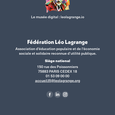
Le musée digital :
leolagrange.io
Fédération Léo Lagrange
Association d'éducation populaire et de l'économie
sociale et solidaire reconnue d’utilité publique.
Siège national
150 rue des Poissonniers
75883 PARIS CEDEX 18
01 53 09 00 00
accueil.fll@leolagrange.org
Retrouvez-nous sur :
La
La
La
page
page
page
Facebook
LinkedIn
Instagram