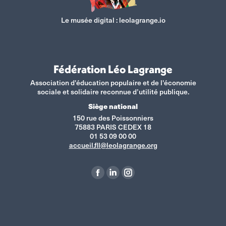
Le musée digital :
leolagrange.io
Fédération Léo Lagrange
Association d'éducation populaire et de l'économie
sociale et solidaire reconnue d’utilité publique.
Siège national
150 rue des Poissonniers
75883 PARIS CEDEX 18
01 53 09 00 00
accueil.fll@leolagrange.org
Retrouvez-nous sur :
La
La
La
page
page
page
Facebook
LinkedIn
Instagram
s'ouvre
s'ouvre
s'ouvre