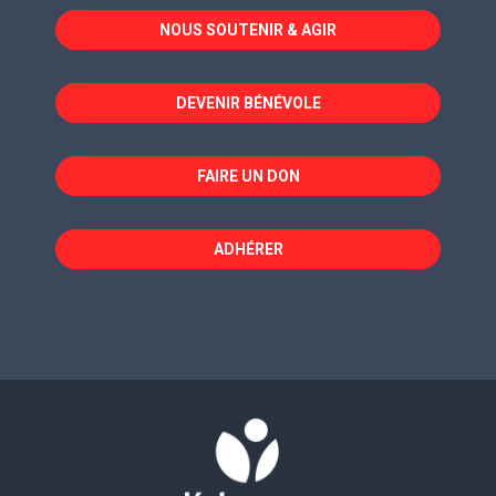
dans
dans
dans
NOUS SOUTENIR & AGIR
une
une
une
nouvelle
nouvelle
nouvelle
fenêtre
fenêtre
fenêtre
DEVENIR BÉNÉVOLE
FAIRE UN DON
ADHÉRER