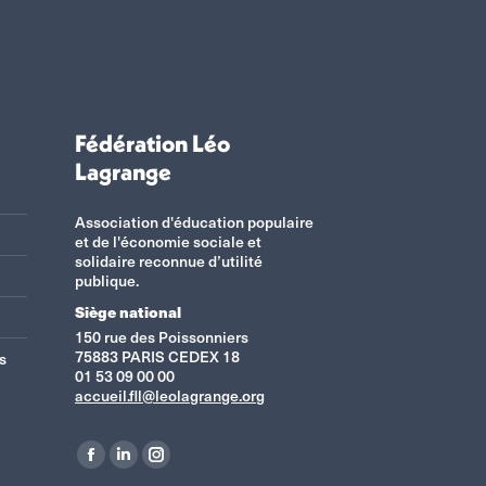
Fédération Léo
Lagrange
Association d'éducation populaire
et de l'économie sociale et
solidaire reconnue d’utilité
publique.
Siège national
150 rue des Poissonniers
75883 PARIS CEDEX 18
s
01 53 09 00 00
accueil.fll@leolagrange.org
Retrouvez-nous sur :
La
La
La