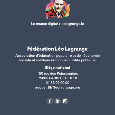
Le musée digital :
leolagrange.io
Fédération Léo Lagrange
Association d'éducation populaire et de l'économie
sociale et solidaire reconnue d’utilité publique.
Siège national
150 rue des Poissonniers
75883 PARIS CEDEX 18
01 53 09 00 00
accueil.fll@leolagrange.org
Retrouvez-nous sur :
La
La
La
page
page
page