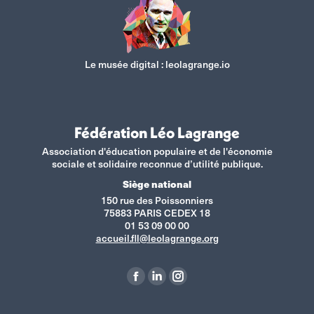
Le musée digital :
leolagrange.io
Fédération Léo Lagrange
Association d'éducation populaire et de l'économie
sociale et solidaire reconnue d’utilité publique.
Siège national
150 rue des Poissonniers
75883 PARIS CEDEX 18
01 53 09 00 00
accueil.fll@leolagrange.org
Retrouvez-nous sur :
La
La
La
page
page
page