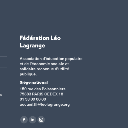
Fédération Léo
Lagrange
Association d'éducation populaire
et de l'économie sociale et
solidaire reconnue d’utilité
publique.
Siège national
150 rue des Poissonniers
75883 PARIS CEDEX 18
s
01 53 09 00 00
accueil.fll@leolagrange.org
Retrouvez-nous sur :
La
La
La