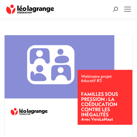
Recherche
: