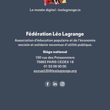
Le musée digital :
leolagrange.io
Fédération Léo Lagrange
Association d'éducation populaire et de l'économie
sociale et solidaire reconnue d’utilité publique.
Siège national
150 rue des Poissonniers
75883 PARIS CEDEX 18
01 53 09 00 00
accueil.fll@leolagrange.org
Retrouvez-nous sur :
La
La
La
page
page
page
Facebook
LinkedIn
Instagram
s'ouvre
s'ouvre
s'ouvre