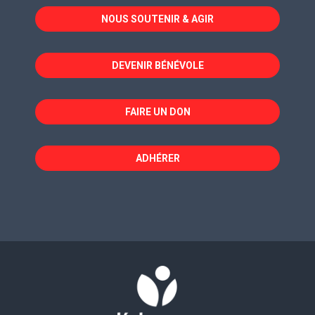
dans
dans
dans
NOUS SOUTENIR & AGIR
une
une
une
nouvelle
nouvelle
nouvelle
fenêtre
fenêtre
fenêtre
DEVENIR BÉNÉVOLE
FAIRE UN DON
ADHÉRER