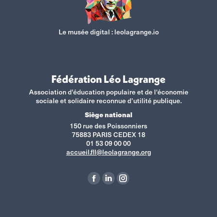
Le musée digital :
leolagrange.io
Fédération Léo Lagrange
Association d'éducation populaire et de l'économie
sociale et solidaire reconnue d’utilité publique.
Siège national
150 rue des Poissonniers
75883 PARIS CEDEX 18
01 53 09 00 00
accueil.fll@leolagrange.org
Retrouvez-nous sur :
La
La
La
page
page
page
Facebook
LinkedIn
Instagram