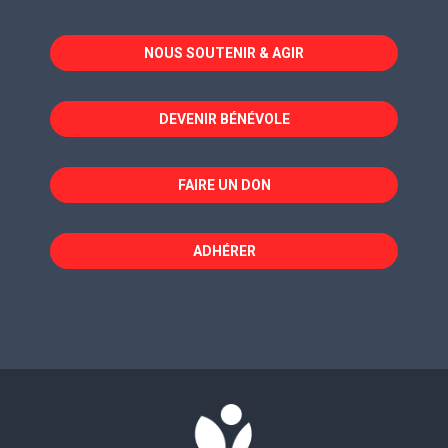
s'ouvre
s'ouvre
s'ouvre
dans
dans
dans
NOUS SOUTENIR & AGIR
une
une
une
nouvelle
nouvelle
nouvelle
fenêtre
fenêtre
fenêtre
DEVENIR BÉNÉVOLE
FAIRE UN DON
ADHÉRER