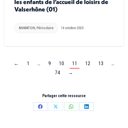
les enfants de l’accueil de loisirs de
Valserhône (01)
ANIMATION
,
Périscolaire
14 octobre 2020
←
1
…
9
10
11
12
13
…
74
→
Partager cette ressource
Partager
Partager
Partager
Partager
sur
sur
sur
sur
Facebook
X
WhatsApp
LinkedIn