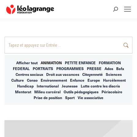
Recherche
:
Recherche
:
Afficher tout
ANIMATION
PETITE ENFANCE
FORMATION
FEDERAL
PORTRAITS
PROGRAMMES
PRESSE
Ados
Bafa
Centres sociaux
Droit aux vacances
Citoyenneté
Sciences
Culture
Conso
Environnement
Enfance
Europe
Harcèlement
Handicap
International
Jeunesse
Lutte contre les discris
Mentorat
Milieu carcéral
Outils pédagogiques
Périscolaire
Prise de position
Sport
Vie associative