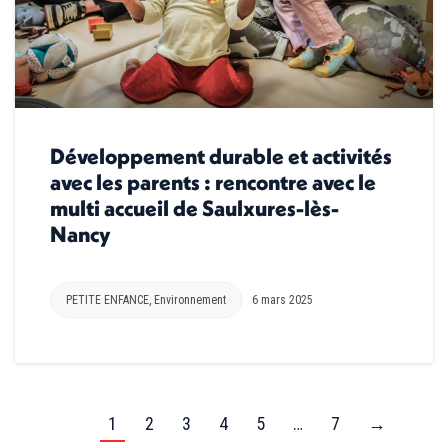
Développement durable et activités
avec les parents : rencontre avec le
multi accueil de Saulxures-lès-
Nancy
PETITE ENFANCE
,
Environnement
6 mars 2025
1
2
3
4
5
…
7
→