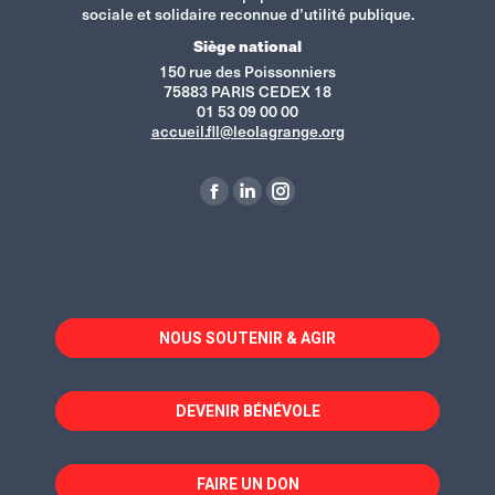
sociale et solidaire reconnue d’utilité publique.
Siège national
150 rue des Poissonniers
75883 PARIS CEDEX 18
01 53 09 00 00
accueil.fll@leolagrange.org
Retrouvez-nous sur :
La
La
La
page
page
page
Facebook
LinkedIn
Instagram
s'ouvre
s'ouvre
s'ouvre
dans
dans
dans
NOUS SOUTENIR & AGIR
une
une
une
nouvelle
nouvelle
nouvelle
fenêtre
fenêtre
fenêtre
DEVENIR BÉNÉVOLE
FAIRE UN DON