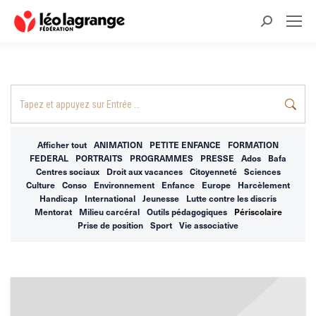
Recherche
:
Recherche
:
Afficher tout
ANIMATION
PETITE ENFANCE
FORMATION
FEDERAL
PORTRAITS
PROGRAMMES
PRESSE
Ados
Bafa
Centres sociaux
Droit aux vacances
Citoyenneté
Sciences
Culture
Conso
Environnement
Enfance
Europe
Harcèlement
Handicap
International
Jeunesse
Lutte contre les discris
Mentorat
Milieu carcéral
Outils pédagogiques
Périscolaire
Prise de position
Sport
Vie associative