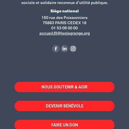
sociale et solidaire reconnue d’utilité publique.
Siège national
150 rue des Poissonniers
75883 PARIS CEDEX 18
01 53 09 00 00
accueil.fll@leolagrange.org
Retrouvez-nous sur :
La
La
La
page
page
page
Facebook
LinkedIn
Instagram
s'ouvre
s'ouvre
s'ouvre
dans
dans
dans
NOUS SOUTENIR & AGIR
une
une
une
nouvelle
nouvelle
nouvelle
fenêtre
fenêtre
fenêtre
DEVENIR BÉNÉVOLE
FAIRE UN DON