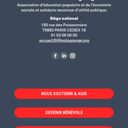
Association d'éducation populaire et de l'économie
sociale et solidaire reconnue d’utilité publique.
Siège national
150 rue des Poissonniers
75883 PARIS CEDEX 18
01 53 09 00 00
accueil.fll@leolagrange.org
Retrouvez-nous sur :
La
La
La
page
page
page
Facebook
LinkedIn
Instagram
s'ouvre
s'ouvre
s'ouvre
dans
dans
dans
NOUS SOUTENIR & AGIR
une
une
une
nouvelle
nouvelle
nouvelle
fenêtre
fenêtre
fenêtre
DEVENIR BÉNÉVOLE