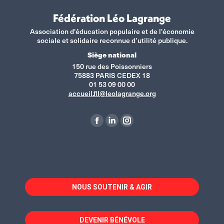
Fédération Léo Lagrange
Association d'éducation populaire et de l'économie
sociale et solidaire reconnue d’utilité publique.
Siège national
150 rue des Poissonniers
75883 PARIS CEDEX 18
01 53 09 00 00
accueil.fll@leolagrange.org
Retrouvez-nous sur :
La
La
La
page
page
page
Facebook
LinkedIn
Instagram
s'ouvre
s'ouvre
s'ouvre
dans
dans
dans
NOUS SOUTENIR & AGIR
une
une
une
nouvelle
nouvelle
nouvelle
fenêtre
fenêtre
fenêtre
DEVENIR BÉNÉVOLE