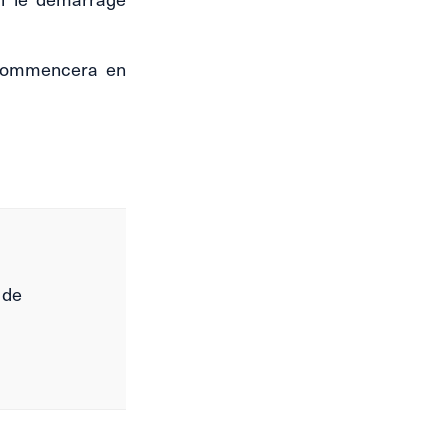
 commencera en
 de