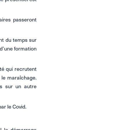
iaires passeront
nt du temps sur
 d’une formation
é qui recrutent
t le maraîchage.
ts sur un autre
ar le Covid.
al le démarrage