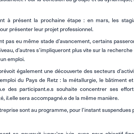
rent à présent la prochaine étape : en mars, les stag
our présenter leur projet professionnel.
sont pas eu même stade d’avancement, certains passero
iveau, d’autres s’impliqueront plus vite sur la recherche
’un emploi.
révoit également une découverte des secteurs d’activit
’emploi du Pays de Retz : la métallurgie, le bâtiment e
un.e des participant.e.s souhaite concentrer ses effor
ité, il.elle sera accompagné.e de la même manière.
ntreprise sont au programme, pour l’instant suspendues p
nt se poursuit jusqu’en juin, avec pour objectif fin