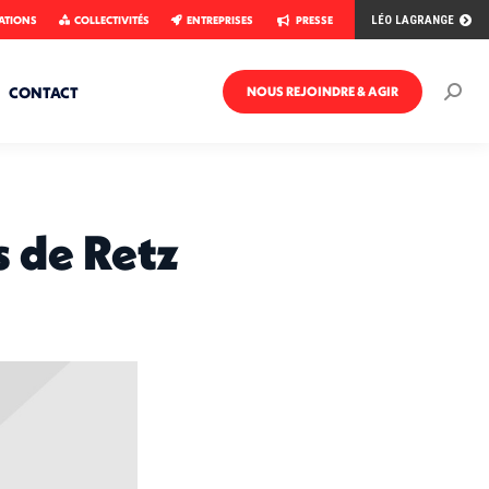
ATIONS
COLLECTIVITÉS
ENTREPRISES
PRESSE
LÉO LAGRANGE
CONTACT
NOUS REJOINDRE & AGIR
Rech
:
 de Retz