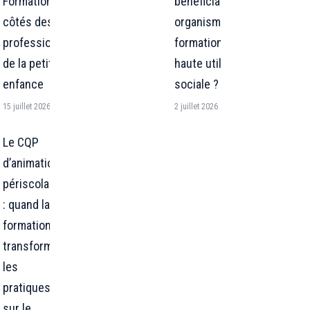
Formation aux
bénéficiait à un
côtés des
organisme de
professionnel·les
formation à
de la petite
haute utilité
enfance
sociale ?
15 juillet 2026
2 juillet 2026
Le CQP
d’animation
périscolaire
: quand la
formation
transforme
les
pratiques
sur le