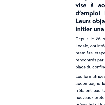
vise à a
d’emploi 
Leurs obje
initier un
Depuis le 26 o
Locale, ont int
première étape
rencontrés par 
place du confi
Les formatrices
accompagné leur
n’étaient pas t
nouveaux protoco
présentiel et le