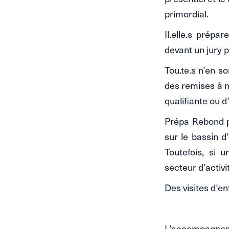
primordial.
Il.elle.s prépa
devant un jury p
Tou.te.s n’en 
des remises à n
qualifiante ou d
Prépa Rebond p
sur le bassin d
Toutefois, si 
secteur d’activ
Des visites d’e
L’accompagneme