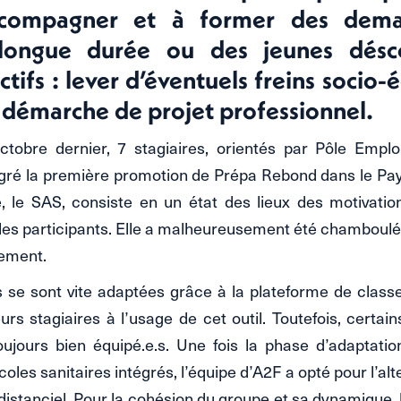
ccompagner et à former des deman
longue durée ou des jeunes déscol
ctifs : lever d’éventuels freins socio-é
e démarche de projet professionnel.
ctobre dernier, 7 stagiaires, orientés par Pôle Emplo
égré la première promotion de Prépa Rebond dans le Pa
, le SAS, consiste en un état des lieux des motivation
les participants. Elle a malheureusement été chamboulé
nement.
 se sont vite adaptées grâce à la plateforme de classe 
s stagiaires à l’usage de cet outil. Toutefois, certains
oujours bien équipé.e.s. Une fois la phase d’adaptati
les sanitaires intégrés, l’équipe d’A2F a opté pour l’al
 distanciel. Pour la cohésion du groupe et sa dynamique, 