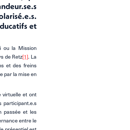
deur.se.s
arisé.e.s.
ducatifs et
i ou la Mission
ys de Retz
[1]
. La
s et des freins
e par la mise en
virtuelle et ont
 participant.e.s
on passée et les
ternance entre le
le présentiel est