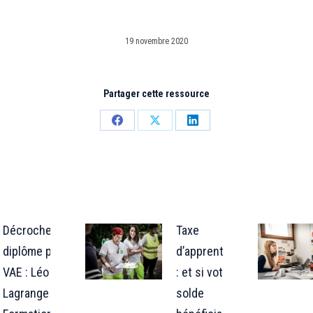
19 novembre 2020
Partager cette ressource
Partager
Partager
Partager
sur
sur
sur
Facebook
X
LinkedIn
Décrocher son
Taxe
diplôme par la
d’apprentissage
VAE : Léo
: et si votre
Lagrange
solde