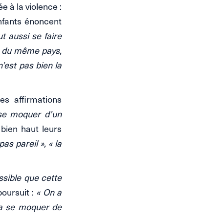
e à la violence :
nfants énoncent
t aussi se faire
s du même pays,
’est pas bien la
es affirmations
 se moquer d’un
 bien haut leurs
s pareil », « la
ssible que cette
poursuit :
« On a
 va se moquer de