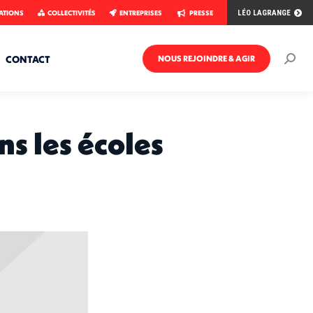
ATIONS
COLLECTIVITÉS
ENTREPRISES
PRESSE
LÉO LAGRANGE
CONTACT
NOUS REJOINDRE & AGIR
Rech
:
ns les écoles