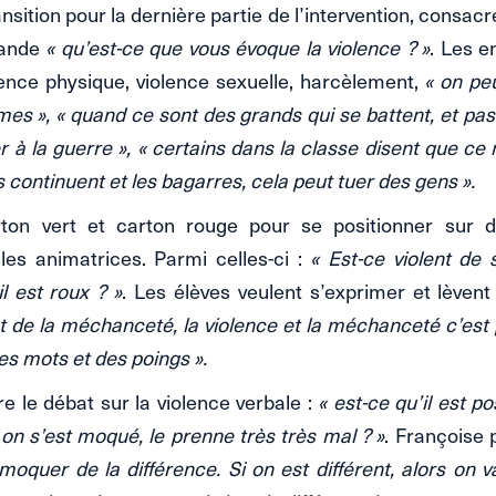
sition pour la dernière partie de l’intervention, consacré
mande
« qu’est-ce que vous évoque la violence ? »
. Les e
lence physique, violence sexuelle, harcèlement,
« on peu
es », « quand ce sont des grands qui se battent, et pa
 à la guerre », « certains dans la classe disent que ce n
s continuent et les bagarres, cela peut tuer des gens ».
on vert et carton rouge pour se positionner sur d
les animatrices. Parmi celles-ci :
« Est-ce violent de
l est roux ? »
. Les élèves veulent s’exprimer et lèvent
t de la méchanceté, la violence et la méchanceté c’est pa
es mots et des poings ».
e le débat sur la violence verbale :
« est-ce qu’il est po
on s’est moqué, le prenne très très mal ? »
. Françoise 
oquer de la différence. Si on est différent, alors on