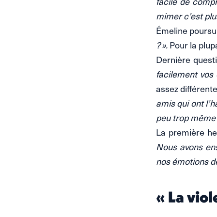
facile de compr
mimer c’est plus
Émeline poursui
? ».
Pour la plupa
Dernière questi
facilement vos
assez différente
amis qui ont l’h
peu trop même ! 
La première he
Nous avons ens
nos émotions d
« La viol