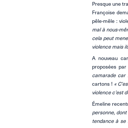
Presque une tran
Françoise de
pêle-mêle : vio
mal à nous-mêm
cela peut mener
violence mais il
A nouveau cart
proposées par 
camarade car i
cartons !
« C’es
violence c’est d
Émeline recentr
personne, dont 
tendance à se m