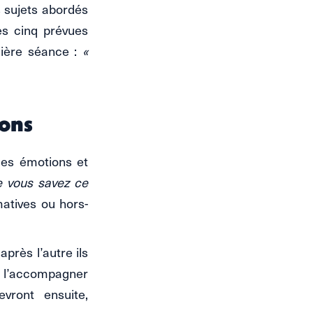
 sujets abordés
les cinq prévues
ière séance :
«
ions
les émotions et
e vous savez ce
matives ou hors-
après l’autre ils
et l’accompagner
vront ensuite,