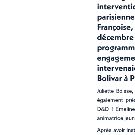
interventi
parisienn
François
décembre
programme 
engagemen
intervenai
Bolivar à P
Juliette Boisse
également pré
D&D ! Emeline 
animatrice jeune
Après avoir inst