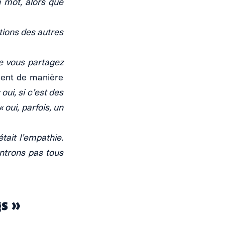
n mot, alors que
tions des autres
ue vous partagez
dent de manière
oui, si c’est des
 oui, parfois, un
tait l’empathie.
ntrons pas tous
s »