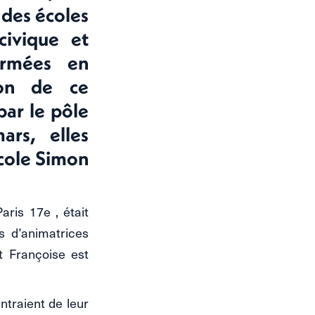
 des écoles
civique et
ormées en
ion de ce
par le pôle
ars, elles
école Simon
aris 17e , était
 d’animatrices
t Françoise est
entraient de leur