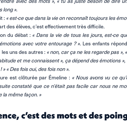
endre avec des mots », « tu as juste besoin de dire u
 long ».
t :
« est-ce que dans la vie on reconnaît toujours les émo
rt des élèves, c’est effectivement très difficile.
on du débat :
« Dans la vie de tous les jours, est-ce q
 émotions avec votre entourage ? »
. Les enfants répon
 les uns des autres :
« non, car ça ne les regarde pas », « 
abitude et me connaissent », ça dépend des émotions », «
» « Des fois oui, des fois non ».
ure est clôturée par Émeline :
« Nous avons vu ce qu’é
uite constaté que ce n’était pas facile car nous ne mo
e la même façon. »
ence, c’est des mots et des poing