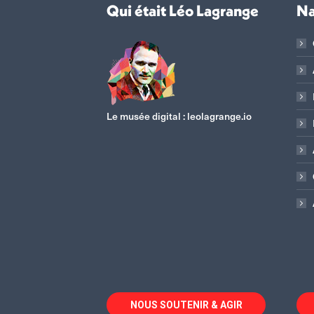
Qui était Léo Lagrange
Na
Le musée digital :
leolagrange.io
NOUS SOUTENIR & AGIR