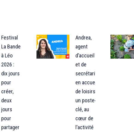
sur
sur
sur
Facebook
X
LinkedIn
Festival
Andrea,
La Bande
agent
à Léo
d’accueil
2026 :
et de
dix jours
secrétariat
pour
en accueil
créer,
de loisirs :
deux
un poste-
jours
clé, au
pour
cœur de
partager
l’activité