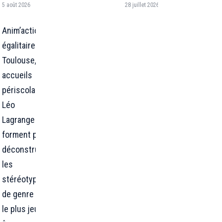
5 août 2026
28 juillet 2026
Anim’action
égalitaire : à
Toulouse, 4
accueils
périscolaires
Léo
Lagrange se
forment pour
déconstruire
les
stéréotypes
de genre dès
le plus jeune