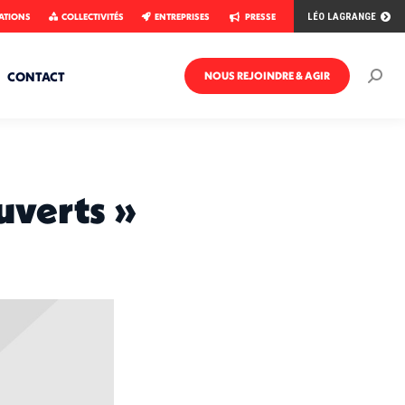
ATIONS
COLLECTIVITÉS
ENTREPRISES
PRESSE
LÉO LAGRANGE
CONTACT
NOUS REJOINDRE & AGIR
Rech
:
ouverts »