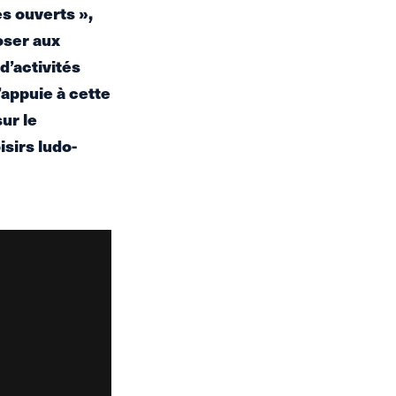
s ouverts »,
oser aux
d’activités
’appuie à cette
ur le
isirs ludo-