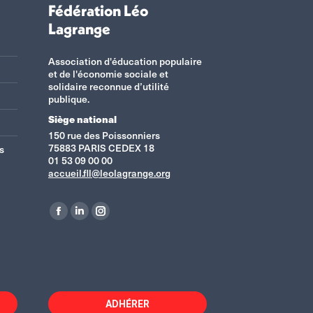
Fédération Léo
Lagrange
Association d'éducation populaire
et de l'économie sociale et
solidaire reconnue d’utilité
publique.
Siège national
150 rue des Poissonniers
75883 PARIS CEDEX 18
s
01 53 09 00 00
accueil.fll@leolagrange.org
Retrouvez-nous sur :
La
La
La
page
page
page
Facebook
LinkedIn
Instagram
s'ouvre
s'ouvre
s'ouvre
dans
dans
dans
ADHÉRER
une
une
une