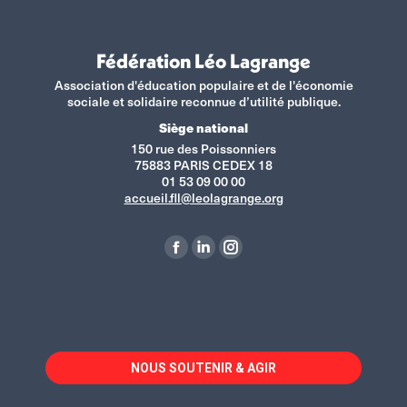
Fédération Léo Lagrange
Association d'éducation populaire et de l'économie
sociale et solidaire reconnue d’utilité publique.
Siège national
150 rue des Poissonniers
75883 PARIS CEDEX 18
01 53 09 00 00
accueil.fll@leolagrange.org
Retrouvez-nous sur :
La
La
La
page
page
page
Facebook
LinkedIn
Instagram
s'ouvre
s'ouvre
s'ouvre
dans
dans
dans
NOUS SOUTENIR & AGIR
une
une
une
nouvelle
nouvelle
nouvelle