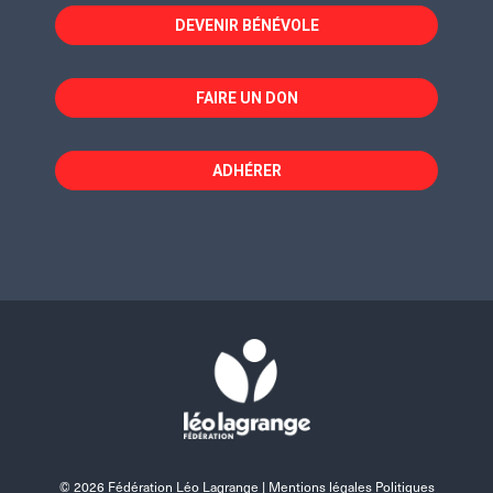
fenêtre
fenêtre
fenêtre
DEVENIR BÉNÉVOLE
FAIRE UN DON
ADHÉRER
© 2026 Fédération Léo Lagrange |
Mentions légales Politiques