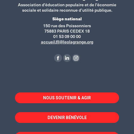
Association d'éducation populaire et de l'économie
sociale et solidaire reconnue d’utilité publique.
Siège national
150 rue des Poissonniers
75883 PARIS CEDEX 18
01 53 09 00 00
accueil.fll@leolagrange.org
Retrouvez-nous sur :
La
La
La
page
page
page
Facebook
LinkedIn
Instagram
s'ouvre
s'ouvre
s'ouvre
dans
dans
dans
NOUS SOUTENIR & AGIR
une
une
une
nouvelle
nouvelle
nouvelle
fenêtre
fenêtre
fenêtre
DEVENIR BÉNÉVOLE