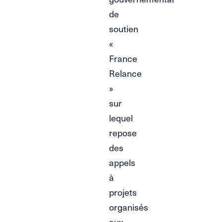
de
soutien
«
France
Relance
»
sur
lequel
repose
des
appels
à
projets
organisés
aux