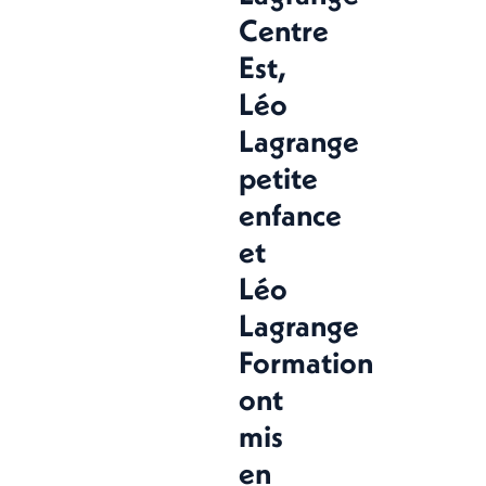
Centre
Est,
Léo
Lagrange
petite
enfance
et
Léo
Lagrange
Formation
ont
mis
en