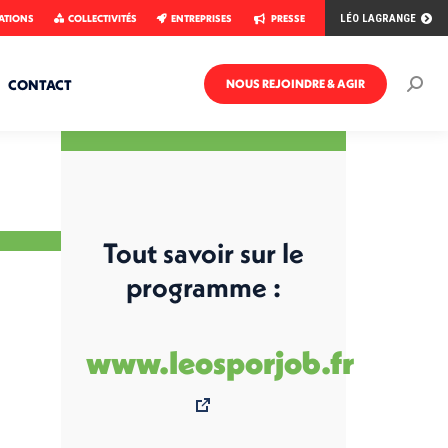
ATIONS
COLLECTIVITÉS
ENTREPRISES
PRESSE
LÉO LAGRANGE
CONTACT
NOUS REJOINDRE & AGIR
Rech
:
Tout savoir sur le
programme :
www.leosporjob.fr