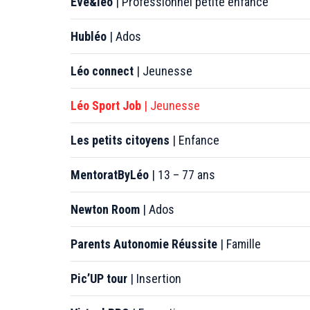
Eve&léo
| Professionnel petite enfance
Hubléo
| Ados
Léo connect
| Jeunesse
Léo Sport Job
| Jeunesse
Les petits citoyens
| Enfance
MentoratByLéo
| 13 – 77 ans
Newton Room
| Ados
Parents Autonomie Réussite
| Famille
Pic’UP tour
| Insertion