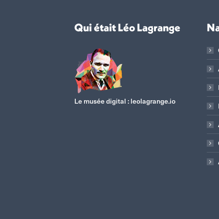
Qui était Léo Lagrange
Na
Le musée digital :
leolagrange.io