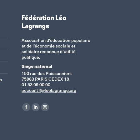
Fédération Léo
Lagrange
Association d'éducation populaire
et de l'économie sociale et
solidaire reconnue d’utilité
publique.
Siège national
150 rue des Poissonniers
75883 PARIS CEDEX 18
s
01 53 09 00 00
accueil.fll@leolagrange.org
Retrouvez-nous sur :
La
La
La
page
page
page
Facebook
LinkedIn
Instagram
s'ouvre
s'ouvre
s'ouvre