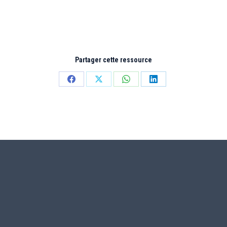
Partager cette ressource
Partager
Partager
Partager
Partager
sur
sur
sur
sur
Facebook
X
WhatsApp
LinkedIn