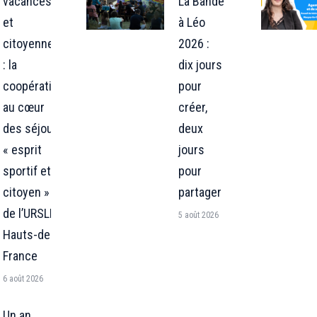
vacances
La Bande
et
à Léo
citoyenneté
2026 :
: la
dix jours
coopération
pour
au cœur
créer,
des séjours
deux
« esprit
jours
sportif et
pour
citoyen »
partager
de l’URSLL
5 août 2026
Hauts-de-
France
6 août 2026
Un an