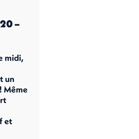
20 –
 midi,
t un
 ! Même
rt
f et