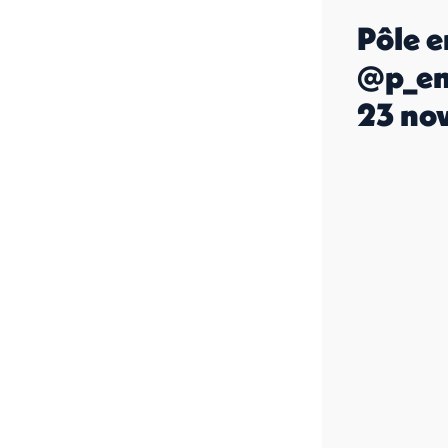
Pôle 
@p_en
23 no