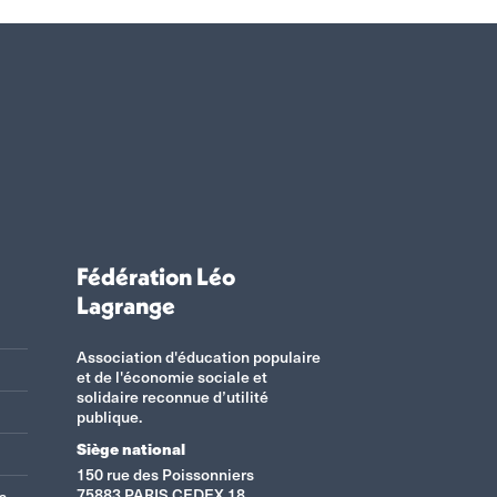
Fédération Léo
Lagrange
Association d'éducation populaire
et de l'économie sociale et
solidaire reconnue d’utilité
publique.
Siège national
150 rue des Poissonniers
75883 PARIS CEDEX 18
s