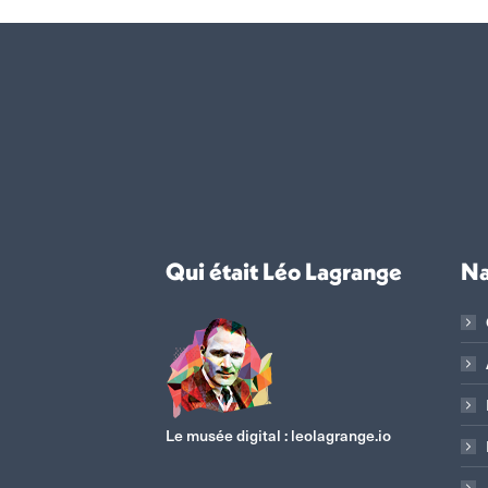
Qui était Léo Lagrange
Na
Le musée digital :
leolagrange.io