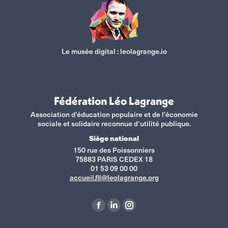
Le musée digital :
leolagrange.io
Fédération Léo Lagrange
Association d'éducation populaire et de l'économie
sociale et solidaire reconnue d’utilité publique.
Siège national
150 rue des Poissonniers
75883 PARIS CEDEX 18
01 53 09 00 00
accueil.fll@leolagrange.org
Retrouvez-nous sur :
La
La
La
page
page
page