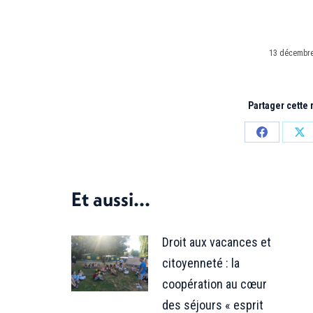
13 décembre
Partager cette
Partager
Par
sur
sur
Facebook
X
Et aussi...
Droit aux vacances et
citoyenneté : la
coopération au cœur
des séjours « esprit