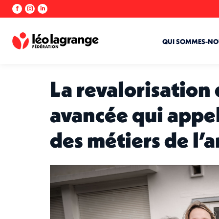
La
La
La
page
page
page
Facebook
Instagram
LinkedIn
s'ouvre
s'ouvre
s'ouvre
QUI SOMMES-NO
dans
dans
dans
une
une
une
nouvelle
nouvelle
nouvelle
La revalorisation
fenêtre
fenêtre
fenêtre
avancée qui appel
des métiers de l’