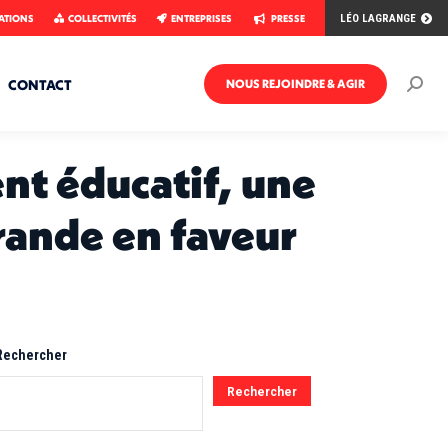
ATIONS
COLLECTIVITÉS
ENTREPRISES
PRESSE
LÉO LAGRANGE
CONTACT
NOUS REJOINDRE & AGIR
Rech
:
nt éducatif, une
rande en faveur
Rechercher
Rechercher