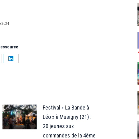
 2024
 ressource
tager
Partager
sur
LinkedIn
Festival « La Bande à
Léo » à Musigny (21) :
20 jeunes aux
commandes de la 4ème