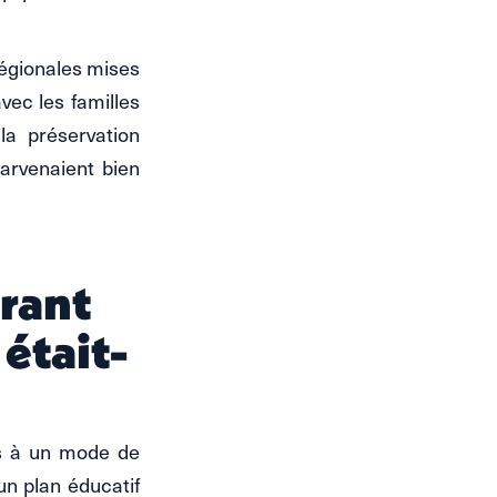
régionales mises
avec les familles
la préservation
arvenaient bien
urant
 était-
es à un mode de
 un plan éducatif