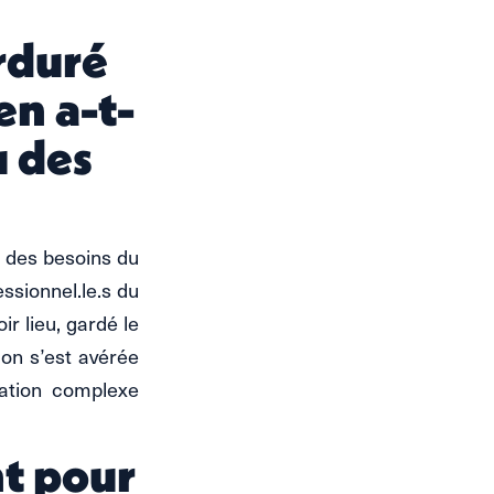
rduré
n a-t-
u des
é des besoins du
essionnel.le.s du
r lieu, gardé le
ion s’est avérée
uation complexe
t pour