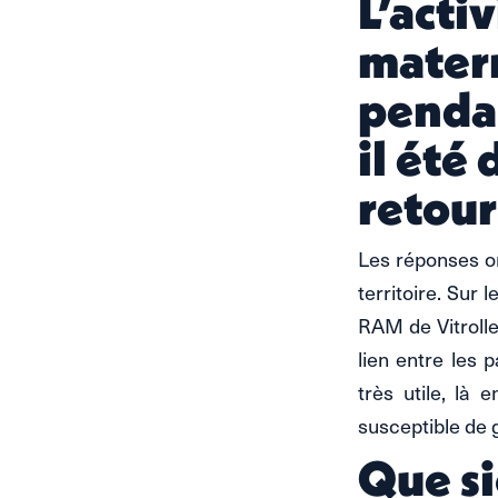
L’acti
matern
pendan
il été
retour
Les réponses on
territoire. Sur 
RAM de Vitrolle
lien entre les 
très utile, là
susceptible de 
Que si