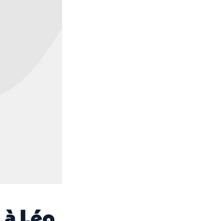
 à Léo