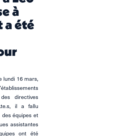
se à
 a été
our
e lundi 16 mars,
’établissements
des directives
.s, il a fallu
 des équipes et
gues assistantes
équipes ont été