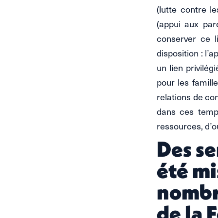
(lutte contre l
(appui aux par
conserver ce l
disposition : l’
un lien privilég
pour les famill
relations de con
dans ces temps
ressources, d’o
Des se
été mi
nombr
de la 