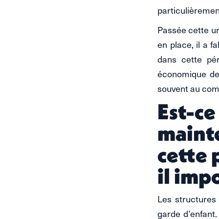
particulièremen
Passée cette ur
en place, il a f
dans cette pér
économique de 
souvent au com
Est-ce
mainte
cette 
il imp
Les structures
garde d’enfant. 