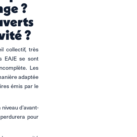
nge ?
uverts
vité ?
 collectif, très
os EAJE se sont
incomplète. Les
 manière adaptée
ires émis par le
 niveau d’avant-
 perdurera pour