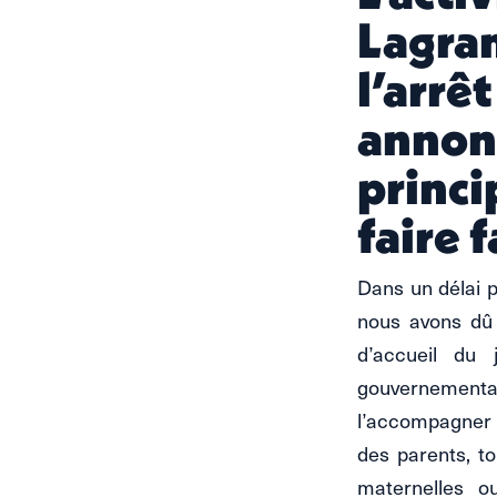
Lagran
l’arrê
annonc
princi
faire f
Dans un délai p
nous avons dû 
d’accueil du 
gouvernementa
l’accompagner 
des parents, to
maternelles ou