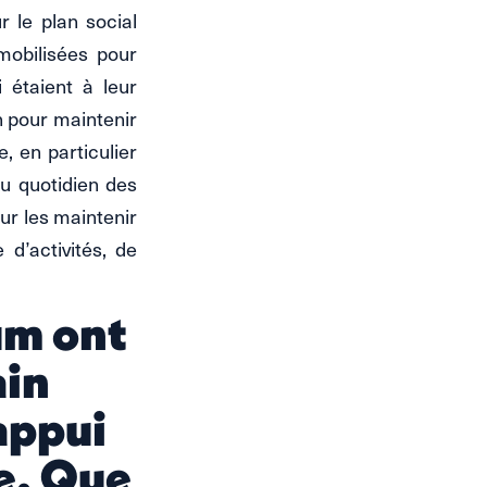
r le plan social
mobilisées pour
 étaient à leur
en pour maintenir
e, en particulier
au quotidien des
our les maintenir
d’activités, de
um ont
ain
appui
e. Que