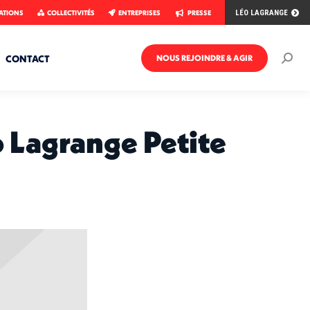
ATIONS
COLLECTIVITÉS
ENTREPRISES
PRESSE
LÉO LAGRANGE
CONTACT
NOUS REJOINDRE & AGIR
Rech
:
o Lagrange Petite